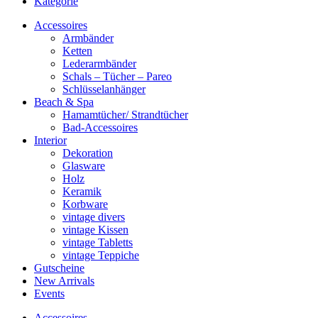
Kategorie
Accessoires
Armbänder
Ketten
Lederarmbänder
Schals – Tücher – Pareo
Schlüsselanhänger
Beach & Spa
Hamamtücher/ Strandtücher
Bad-Accessoires
Interior
Dekoration
Glasware
Holz
Keramik
Korbware
vintage divers
vintage Kissen
vintage Tabletts
vintage Teppiche
Gutscheine
New Arrivals
Events
Accessoires