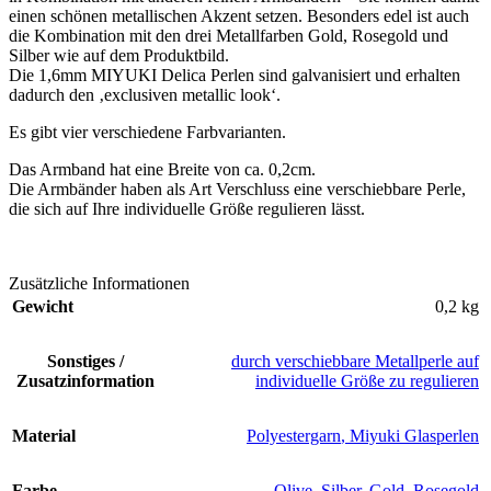
einen schönen metallischen Akzent setzen. Besonders edel ist auch
die Kombination mit den drei Metallfarben Gold, Rosegold und
Silber wie auf dem Produktbild.
Die 1,6mm MIYUKI Delica Perlen sind galvanisiert und erhalten
dadurch den ‚exclusiven metallic look‘.
Es gibt vier verschiedene Farbvarianten.
Das Armband hat eine Breite von ca. 0,2cm.
Die Armbänder haben als Art Verschluss eine verschiebbare Perle,
die sich auf Ihre individuelle Größe regulieren lässt.
Zusätzliche Informationen
Gewicht
0,2 kg
Sonstiges /
durch verschiebbare Metallperle auf
Zusatzinformation
individuelle Größe zu regulieren
Material
Polyestergarn
,
Miyuki Glasperlen
Farbe
Olive
,
Silber
,
Gold
,
Rosegold