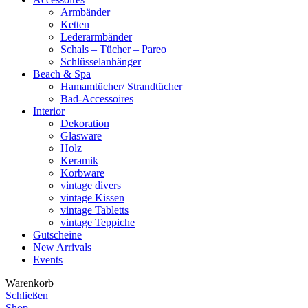
Armbänder
Ketten
Lederarmbänder
Schals – Tücher – Pareo
Schlüsselanhänger
Beach & Spa
Hamamtücher/ Strandtücher
Bad-Accessoires
Interior
Dekoration
Glasware
Holz
Keramik
Korbware
vintage divers
vintage Kissen
vintage Tabletts
vintage Teppiche
Gutscheine
New Arrivals
Events
Warenkorb
Schließen
Shop