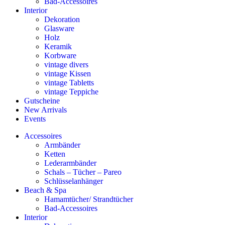
Bad-Accessoires
Interior
Dekoration
Glasware
Holz
Keramik
Korbware
vintage divers
vintage Kissen
vintage Tabletts
vintage Teppiche
Gutscheine
New Arrivals
Events
Accessoires
Armbänder
Ketten
Lederarmbänder
Schals – Tücher – Pareo
Schlüsselanhänger
Beach & Spa
Hamamtücher/ Strandtücher
Bad-Accessoires
Interior