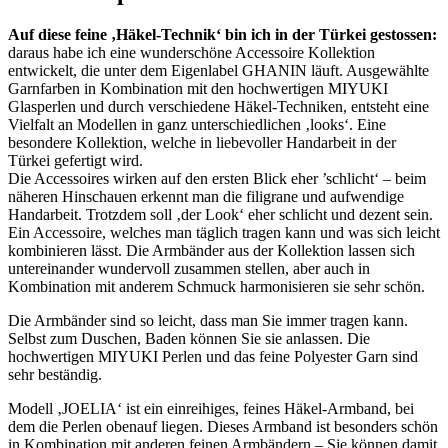
Auf diese feine ‚Häkel-Technik‘ bin ich in der Türkei gestossen:
daraus habe ich eine wunderschöne Accessoire Kollektion
entwickelt, die unter dem Eigenlabel GHANIN läuft. Ausgewählte
Garnfarben in Kombination mit den hochwertigen MIYUKI
Glasperlen und durch verschiedene Häkel-Techniken, entsteht eine
Vielfalt an Modellen in ganz unterschiedlichen ‚looks‘. Eine
besondere Kollektion, welche in liebevoller Handarbeit in der
Türkei gefertigt wird.
Die Accessoires wirken auf den ersten Blick eher ’schlicht‘ – beim
näheren Hinschauen erkennt man die filigrane und aufwendige
Handarbeit. Trotzdem soll ‚der Look‘ eher schlicht und dezent sein.
Ein Accessoire, welches man täglich tragen kann und was sich leicht
kombinieren lässt. Die Armbänder aus der Kollektion lassen sich
untereinander wundervoll zusammen stellen, aber auch in
Kombination mit anderem Schmuck harmonisieren sie sehr schön.
Die Armbänder sind so leicht, dass man Sie immer tragen kann.
Selbst zum Duschen, Baden können Sie sie anlassen. Die
hochwertigen MIYUKI Perlen und das feine Polyester Garn sind
sehr beständig.
Modell ‚JOELIA‘ ist ein einreihiges, feines Häkel-Armband, bei
dem die Perlen obenauf liegen. Dieses Armband ist besonders schön
in Kombination mit anderen feinen Armbändern – Sie können damit