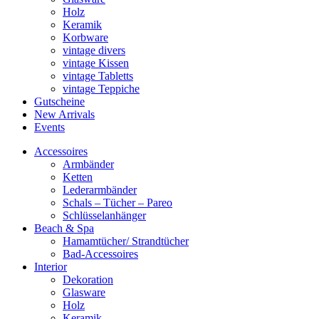
Holz
Keramik
Korbware
vintage divers
vintage Kissen
vintage Tabletts
vintage Teppiche
Gutscheine
New Arrivals
Events
Accessoires
Armbänder
Ketten
Lederarmbänder
Schals – Tücher – Pareo
Schlüsselanhänger
Beach & Spa
Hamamtücher/ Strandtücher
Bad-Accessoires
Interior
Dekoration
Glasware
Holz
Keramik