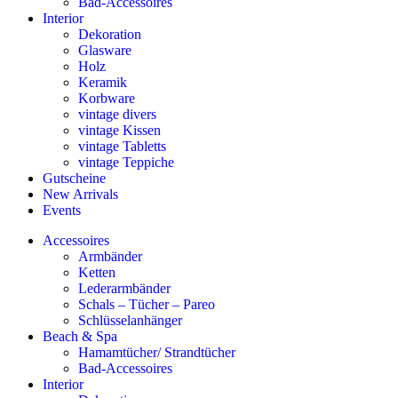
Bad-Accessoires
Interior
Dekoration
Glasware
Holz
Keramik
Korbware
vintage divers
vintage Kissen
vintage Tabletts
vintage Teppiche
Gutscheine
New Arrivals
Events
Accessoires
Armbänder
Ketten
Lederarmbänder
Schals – Tücher – Pareo
Schlüsselanhänger
Beach & Spa
Hamamtücher/ Strandtücher
Bad-Accessoires
Interior