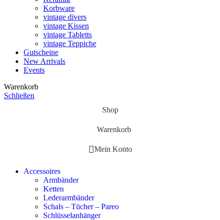
Korbware
vintage divers
vintage Kissen
vintage Tabletts
vintage Teppiche
Gutscheine
New Arrivals
Events
Warenkorb
Schließen
Shop
Warenkorb
Mein Konto
Accessoires
Armbänder
Ketten
Lederarmbänder
Schals – Tücher – Pareo
Schlüsselanhänger