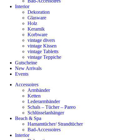
Bad-Accessoires
Interior
Dekoration
Glasware
Holz
Keramik
Korbware
vintage divers
vintage Kissen
vintage Tabletts
vintage Teppiche
Gutscheine
New Arrivals
Events
Accessoires
Armbänder
Ketten
Lederarmbänder
Schals – Tücher – Pareo
Schlüsselanhänger
Beach & Spa
Hamamtücher/ Strandtücher
Bad-Accessoires
Interior