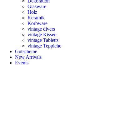
Dekoration
Glasware
Holz
Keramik
Korbware
vintage divers
vintage Kissen
vintage Tabletts
vintage Teppiche
Gutscheine
New Arrivals
Events