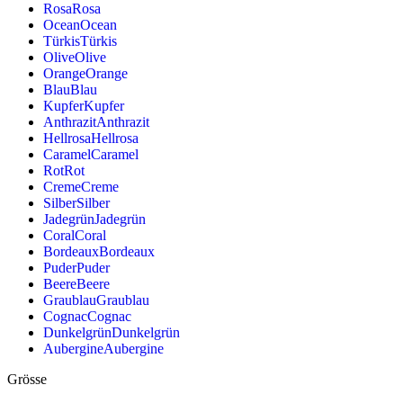
Rosa
Rosa
Ocean
Ocean
Türkis
Türkis
Olive
Olive
Orange
Orange
Blau
Blau
Kupfer
Kupfer
Anthrazit
Anthrazit
Hellrosa
Hellrosa
Caramel
Caramel
Rot
Rot
Creme
Creme
Silber
Silber
Jadegrün
Jadegrün
Coral
Coral
Bordeaux
Bordeaux
Puder
Puder
Beere
Beere
Graublau
Graublau
Cognac
Cognac
Dunkelgrün
Dunkelgrün
Aubergine
Aubergine
Grösse