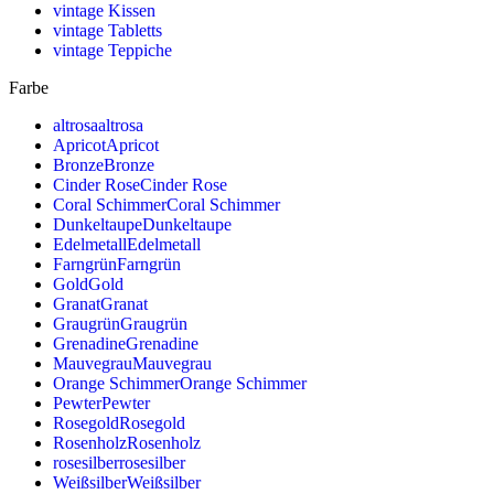
vintage Kissen
vintage Tabletts
vintage Teppiche
Farbe
altrosa
altrosa
Apricot
Apricot
Bronze
Bronze
Cinder Rose
Cinder Rose
Coral Schimmer
Coral Schimmer
Dunkeltaupe
Dunkeltaupe
Edelmetall
Edelmetall
Farngrün
Farngrün
Gold
Gold
Granat
Granat
Graugrün
Graugrün
Grenadine
Grenadine
Mauvegrau
Mauvegrau
Orange Schimmer
Orange Schimmer
Pewter
Pewter
Rosegold
Rosegold
Rosenholz
Rosenholz
rosesilber
rosesilber
Weißsilber
Weißsilber