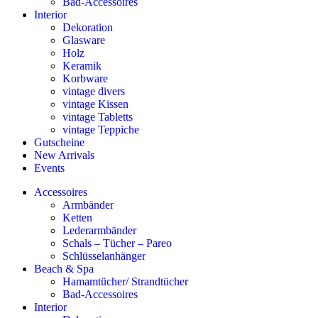
Bad-Accessoires
Interior
Dekoration
Glasware
Holz
Keramik
Korbware
vintage divers
vintage Kissen
vintage Tabletts
vintage Teppiche
Gutscheine
New Arrivals
Events
Accessoires
Armbänder
Ketten
Lederarmbänder
Schals – Tücher – Pareo
Schlüsselanhänger
Beach & Spa
Hamamtücher/ Strandtücher
Bad-Accessoires
Interior