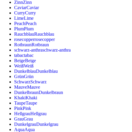
Zinn
Zinn
Caviar
Caviar
Curry
Curry
Lime
Lime
Peach
Peach
Plum
Plum
Rauchblau
Rauchblau
rosecopper
rosecopper
Rotbraun
Rotbraun
schwarz-anthra
schwarz-anthra
tabac
tabac
Beige
Beige
Weiß
Weiß
Dunkelblau
Dunkelblau
Grün
Grün
Schwarz
Schwarz
Mauve
Mauve
Dunkelbraun
Dunkelbraun
Khaki
Khaki
Taupe
Taupe
Pink
Pink
Hellgrau
Hellgrau
Grau
Grau
Dunkelgrau
Dunkelgrau
Aqua
Aqua