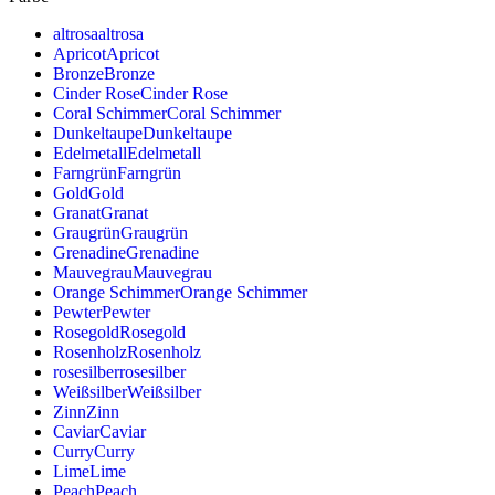
altrosa
altrosa
Apricot
Apricot
Bronze
Bronze
Cinder Rose
Cinder Rose
Coral Schimmer
Coral Schimmer
Dunkeltaupe
Dunkeltaupe
Edelmetall
Edelmetall
Farngrün
Farngrün
Gold
Gold
Granat
Granat
Graugrün
Graugrün
Grenadine
Grenadine
Mauvegrau
Mauvegrau
Orange Schimmer
Orange Schimmer
Pewter
Pewter
Rosegold
Rosegold
Rosenholz
Rosenholz
rosesilber
rosesilber
Weißsilber
Weißsilber
Zinn
Zinn
Caviar
Caviar
Curry
Curry
Lime
Lime
Peach
Peach