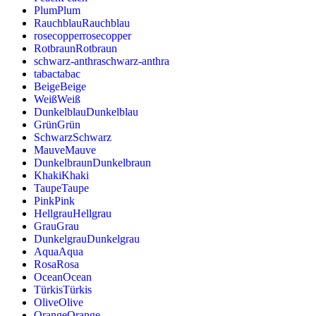
Plum
Plum
Rauchblau
Rauchblau
rosecopper
rosecopper
Rotbraun
Rotbraun
schwarz-anthra
schwarz-anthra
tabac
tabac
Beige
Beige
Weiß
Weiß
Dunkelblau
Dunkelblau
Grün
Grün
Schwarz
Schwarz
Mauve
Mauve
Dunkelbraun
Dunkelbraun
Khaki
Khaki
Taupe
Taupe
Pink
Pink
Hellgrau
Hellgrau
Grau
Grau
Dunkelgrau
Dunkelgrau
Aqua
Aqua
Rosa
Rosa
Ocean
Ocean
Türkis
Türkis
Olive
Olive
Orange
Orange