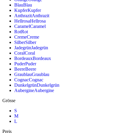
Blau
Blau
Kupfer
Kupfer
Anthrazit
Anthrazit
Hellrosa
Hellrosa
Caramel
Caramel
Rot
Rot
Creme
Creme
Silber
Silber
Jadegrün
Jadegrün
Coral
Coral
Bordeaux
Bordeaux
Puder
Puder
Beere
Beere
Graublau
Graublau
Cognac
Cognac
Dunkelgrün
Dunkelgrün
Aubergine
Aubergine
Grösse
S
M
L
Preis