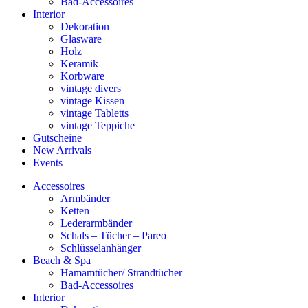
Bad-Accessoires
Interior
Dekoration
Glasware
Holz
Keramik
Korbware
vintage divers
vintage Kissen
vintage Tabletts
vintage Teppiche
Gutscheine
New Arrivals
Events
Accessoires
Armbänder
Ketten
Lederarmbänder
Schals – Tücher – Pareo
Schlüsselanhänger
Beach & Spa
Hamamtücher/ Strandtücher
Bad-Accessoires
Interior