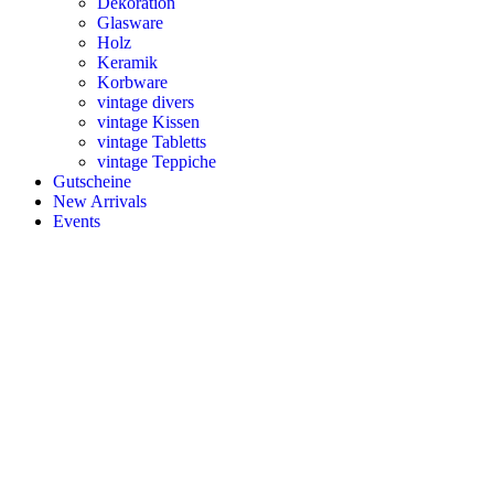
Dekoration
Glasware
Holz
Keramik
Korbware
vintage divers
vintage Kissen
vintage Tabletts
vintage Teppiche
Gutscheine
New Arrivals
Events