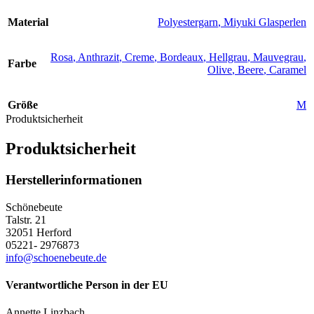
Material
Polyestergarn
,
Miyuki Glasperlen
Rosa
,
Anthrazit
,
Creme
,
Bordeaux
,
Hellgrau
,
Mauvegrau
,
Farbe
Olive
,
Beere
,
Caramel
Größe
M
Produktsicherheit
Produktsicherheit
Herstellerinformationen
Schönebeute
Talstr. 21
32051 Herford
05221- 2976873
info@schoenebeute.de
Verantwortliche Person in der EU
Annette Linzbach