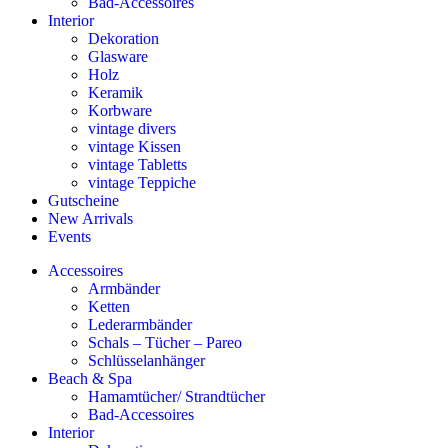
Bad-Accessoires
Interior
Dekoration
Glasware
Holz
Keramik
Korbware
vintage divers
vintage Kissen
vintage Tabletts
vintage Teppiche
Gutscheine
New Arrivals
Events
Accessoires
Armbänder
Ketten
Lederarmbänder
Schals – Tücher – Pareo
Schlüsselanhänger
Beach & Spa
Hamamtücher/ Strandtücher
Bad-Accessoires
Interior