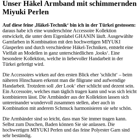
Unser Häkel Armband mit schimmernden
Miyuki Perlen
Auf diese feine ‚Häkel-Technik‘ bin ich in der Türkei gestossen:
daraus habe ich eine wunderschöne Accessoire Kollektion
entwickelt, die unter dem Eigenlabel GHANIN läuft. Ausgewählte
Garnfarben in Kombination mit den hochwertigen MIYUKI
Glasperlen und durch verschiedene Häkel-Techniken, entsteht eine
Vielfalt an Modellen in ganz unterschiedlichen ‚looks‘. Eine
besondere Kollektion, welche in liebevoller Handarbeit in der
Türkei gefertigt wird.
Die Accessoires wirken auf den ersten Blick eher ’schlicht‘ – beim
näheren Hinschauen erkennt man die filigrane und aufwendige
Handarbeit. Trotzdem soll ‚der Look‘ eher schlicht und dezent sein.
Ein Accessoire, welches man täglich tragen kann und was sich leicht
kombinieren lässt. Die Armbänder aus der Kollektion lassen sich
untereinander wundervoll zusammen stellen, aber auch in
Kombination mit anderem Schmuck harmonisieren sie sehr schön.
Die Armbänder sind so leicht, dass man Sie immer tragen kann.
Selbst zum Duschen, Baden können Sie sie anlassen. Die
hochwertigen MIYUKI Perlen und das feine Polyester Garn sind
sehr beständig.