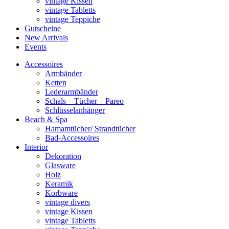
vintage Kissen
vintage Tabletts
vintage Teppiche
Gutscheine
New Arrivals
Events
Accessoires
Armbänder
Ketten
Lederarmbänder
Schals – Tücher – Pareo
Schlüsselanhänger
Beach & Spa
Hamamtücher/ Strandtücher
Bad-Accessoires
Interior
Dekoration
Glasware
Holz
Keramik
Korbware
vintage divers
vintage Kissen
vintage Tabletts