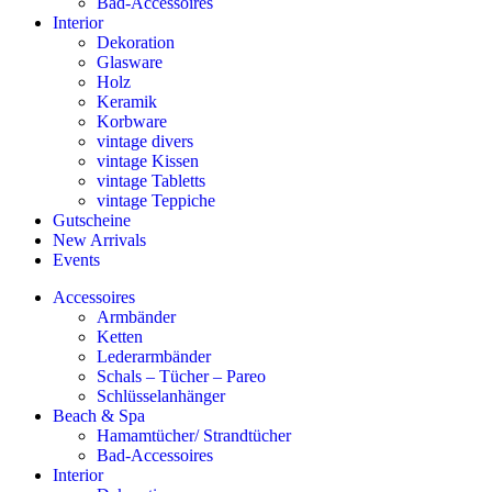
Bad-Accessoires
Interior
Dekoration
Glasware
Holz
Keramik
Korbware
vintage divers
vintage Kissen
vintage Tabletts
vintage Teppiche
Gutscheine
New Arrivals
Events
Accessoires
Armbänder
Ketten
Lederarmbänder
Schals – Tücher – Pareo
Schlüsselanhänger
Beach & Spa
Hamamtücher/ Strandtücher
Bad-Accessoires
Interior