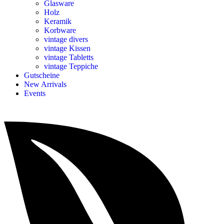
Glasware
Holz
Keramik
Korbware
vintage divers
vintage Kissen
vintage Tabletts
vintage Teppiche
Gutscheine
New Arrivals
Events