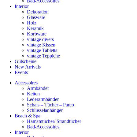
Bad-Accessoires
Interior
Dekoration
Glasware
Holz
Keramik
Korbware
vintage divers
vintage Kissen
vintage Tabletts
vintage Teppiche
Gutscheine
New Arrivals
Events
Accessoires
Armbänder
Ketten
Lederarmbänder
Schals – Tücher – Pareo
Schlüsselanhänger
Beach & Spa
Hamamtücher/ Strandtücher
Bad-Accessoires
Interior