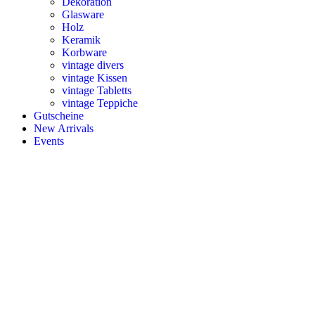
Dekoration
Glasware
Holz
Keramik
Korbware
vintage divers
vintage Kissen
vintage Tabletts
vintage Teppiche
Gutscheine
New Arrivals
Events