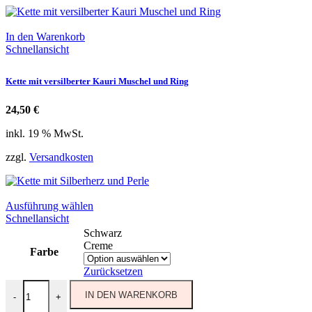
In den Warenkorb
Schnellansicht
Kette mit versilberter Kauri Muschel und Ring
24,50
€
inkl. 19 % MwSt.
zzgl.
Versandkosten
Dieses
Ausführung wählen
Produkt
Schnellansicht
weist
Schwarz
mehrere
Creme
Farbe
Varianten
auf.
Zurücksetzen
Die
Kette mit Silberherz und Perle Menge
Optionen
IN DEN WARENKORB
-
+
können