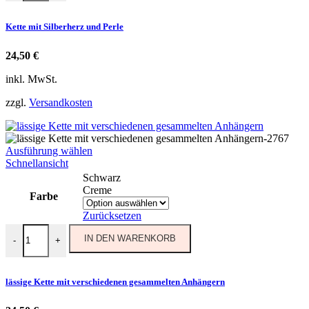
auf
der
Kette mit Silberherz und Perle
Produktseite
gewählt
24,50
€
werden
inkl. MwSt.
zzgl.
Versandkosten
Dieses
Ausführung wählen
Produkt
Schnellansicht
weist
Schwarz
mehrere
Creme
Farbe
Varianten
auf.
Zurücksetzen
Die
lässige Kette mit verschiedenen gesammelten Anhängern Menge
Optionen
IN DEN WARENKORB
-
+
können
auf
der
lässige Kette mit verschiedenen gesammelten Anhängern
Produktseite
gewählt