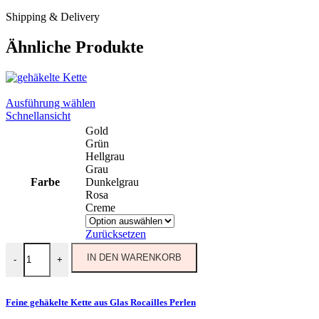
Shipping & Delivery
Ähnliche Produkte
Dieses
Ausführung wählen
Produkt
Schnellansicht
weist
Gold
mehrere
Grün
Varianten
Hellgrau
auf.
Grau
Die
Farbe
Dunkelgrau
Optionen
Rosa
können
Creme
auf
der
Zurücksetzen
Produktseite
Feine gehäkelte Kette aus Glas Rocailles Perlen Menge
gewählt
IN DEN WARENKORB
-
+
werden
Feine gehäkelte Kette aus Glas Rocailles Perlen