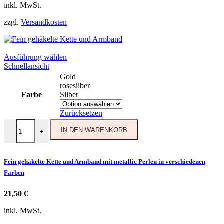
inkl. MwSt.
zzgl.
Versandkosten
Dieses
Ausführung wählen
Produkt
Schnellansicht
weist
Gold
mehrere
rosesilber
Varianten
Farbe
Silber
auf.
Die
Zurücksetzen
Optionen
Fein gehäkelte Kette und Armband mit metallic Perlen in verschied
können
IN DEN WARENKORB
-
+
auf
der
Produktseite
Fein gehäkelte Kette und Armband mit metallic Perlen in verschiedenen
gewählt
Farben
werden
21,50
€
inkl. MwSt.