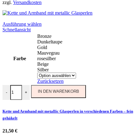
zzgl.
Versandkosten
Dieses
Ausführung wählen
Produkt
Schnellansicht
weist
Bronze
mehrere
Dunkeltaupe
Varianten
Gold
auf.
Mauvegrau
Die
Farbe
rosesilber
Optionen
Beige
können
Silber
auf
der
Zurücksetzen
Produktseite
Kette und Armband mit metallic Glasperlen in verschiedenen Farben 
gewählt
IN DEN WARENKORB
-
+
werden
Kette und Armband mit metallic Glasperlen in verschiedenen Farben – fein
gehäkelt
21,50
€