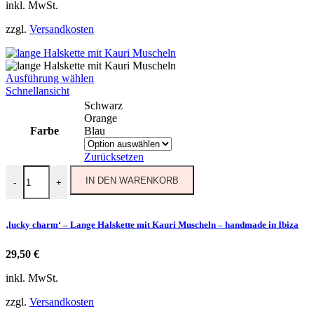
inkl. MwSt.
zzgl.
Versandkosten
Dieses
Ausführung wählen
Produkt
Schnellansicht
weist
Schwarz
mehrere
Orange
Varianten
Farbe
Blau
auf.
Die
Zurücksetzen
Optionen
'lucky charm' - Lange Halskette mit Kauri Muscheln - handmade in I
können
IN DEN WARENKORB
-
+
auf
der
Produktseite
‚lucky charm‘ – Lange Halskette mit Kauri Muscheln – handmade in Ibiza
gewählt
werden
29,50
€
inkl. MwSt.
zzgl.
Versandkosten