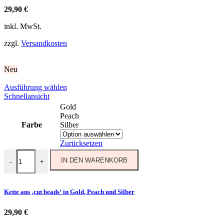
29,90
€
inkl. MwSt.
zzgl.
Versandkosten
Neu
Dieses
Ausführung wählen
Produkt
Schnellansicht
weist
Gold
mehrere
Peach
Varianten
Farbe
Silber
auf.
Die
Zurücksetzen
Optionen
Kette aus 'cut beads' in Gold, Peach und Silber Menge
können
IN DEN WARENKORB
-
+
auf
der
Produktseite
Kette aus ‚cut beads‘ in Gold, Peach und Silber
gewählt
werden
29,90
€