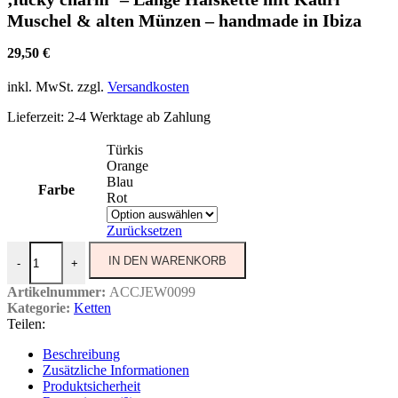
Muschel & alten Münzen – handmade in Ibiza
29,50
€
inkl. MwSt.
zzgl.
Versandkosten
Lieferzeit:
2-4 Werktage ab Zahlung
Türkis
Orange
Blau
Farbe
Rot
Zurücksetzen
'lucky charm' - Lange Halskette mit Kauri Muschel & alten Münzen 
IN DEN WARENKORB
-
+
Artikelnummer:
ACCJEW0099
Kategorie:
Ketten
Teilen:
Beschreibung
Zusätzliche Informationen
Produktsicherheit