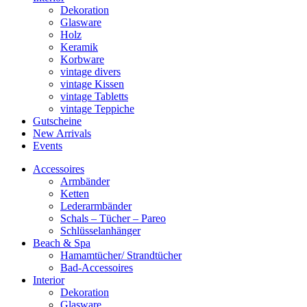
Dekoration
Glasware
Holz
Keramik
Korbware
vintage divers
vintage Kissen
vintage Tabletts
vintage Teppiche
Gutscheine
New Arrivals
Events
Accessoires
Armbänder
Ketten
Lederarmbänder
Schals – Tücher – Pareo
Schlüsselanhänger
Beach & Spa
Hamamtücher/ Strandtücher
Bad-Accessoires
Interior
Dekoration
Glasware