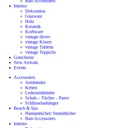
Bad-Accessoires
Interior
Dekoration
Glasware
Holz
Keramik
Korbware
vintage divers
vintage Kissen
vintage Tabletts
vintage Teppiche
Gutscheine
New Arrivals
Events
Accessoires
Armbänder
Ketten
Lederarmbänder
Schals – Tücher – Pareo
Schlüsselanhänger
Beach & Spa
Hamamtücher/ Strandtücher
Bad-Accessoires
Interior