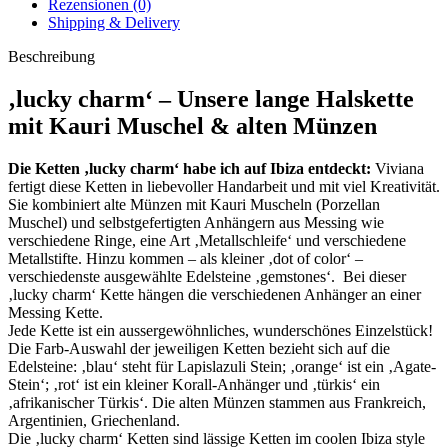
Rezensionen (0)
Shipping & Delivery
Beschreibung
‚lucky charm‘ – Unsere lange Halskette
mit Kauri Muschel & alten Münzen
Die Ketten ‚lucky charm‘ habe ich auf Ibiza entdeckt:
Viviana
fertigt diese Ketten in liebevoller Handarbeit und mit viel Kreativität.
Sie kombiniert alte Münzen mit Kauri Muscheln (Porzellan
Muschel) und selbstgefertigten Anhängern aus Messing wie
verschiedene Ringe, eine Art ‚Metallschleife‘ und verschiedene
Metallstifte. Hinzu kommen – als kleiner ‚dot of color‘ –
verschiedenste ausgewählte Edelsteine ‚gemstones‘. Bei dieser
‚lucky charm‘ Kette hängen die verschiedenen Anhänger an einer
Messing Kette.
Jede Kette ist ein aussergewöhnliches, wunderschönes Einzelstück!
Die Farb-Auswahl der jeweiligen Ketten bezieht sich auf die
Edelsteine: ‚blau‘ steht für Lapislazuli Stein; ‚orange‘ ist ein ‚Agate-
Stein‘; ‚rot‘ ist ein kleiner Korall-Anhänger und ‚türkis‘ ein
‚afrikanischer Türkis‘. Die alten Münzen stammen aus Frankreich,
Argentinien, Griechenland.
Die ‚lucky charm‘ Ketten sind lässige Ketten im coolen Ibiza style