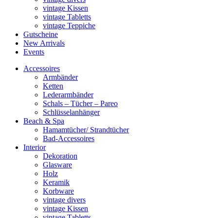
vintage Kissen
vintage Tabletts
vintage Teppiche
Gutscheine
New Arrivals
Events
Accessoires
Armbänder
Ketten
Lederarmbänder
Schals – Tücher – Pareo
Schlüsselanhänger
Beach & Spa
Hamamtücher/ Strandtücher
Bad-Accessoires
Interior
Dekoration
Glasware
Holz
Keramik
Korbware
vintage divers
vintage Kissen
vintage Tabletts