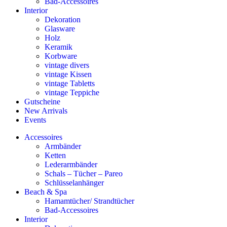
Bad-Accessoires
Interior
Dekoration
Glasware
Holz
Keramik
Korbware
vintage divers
vintage Kissen
vintage Tabletts
vintage Teppiche
Gutscheine
New Arrivals
Events
Accessoires
Armbänder
Ketten
Lederarmbänder
Schals – Tücher – Pareo
Schlüsselanhänger
Beach & Spa
Hamamtücher/ Strandtücher
Bad-Accessoires
Interior