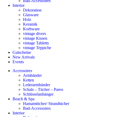
Bad-Accessoires
Interior
Dekoration
Glasware
Holz
Keramik
Korbware
vintage divers
vintage Kissen
vintage Tabletts
vintage Teppiche
Gutscheine
New Arrivals
Events
Accessoires
Armbänder
Ketten
Lederarmbänder
Schals – Tücher – Pareo
Schlüsselanhänger
Beach & Spa
Hamamtücher/ Strandtücher
Bad-Accessoires
Interior