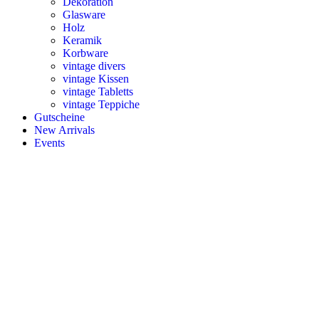
Dekoration
Glasware
Holz
Keramik
Korbware
vintage divers
vintage Kissen
vintage Tabletts
vintage Teppiche
Gutscheine
New Arrivals
Events