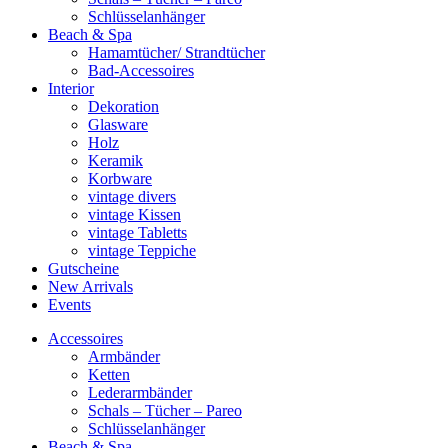
Schlüsselanhänger
Beach & Spa
Hamamtücher/ Strandtücher
Bad-Accessoires
Interior
Dekoration
Glasware
Holz
Keramik
Korbware
vintage divers
vintage Kissen
vintage Tabletts
vintage Teppiche
Gutscheine
New Arrivals
Events
Accessoires
Armbänder
Ketten
Lederarmbänder
Schals – Tücher – Pareo
Schlüsselanhänger
Beach & Spa