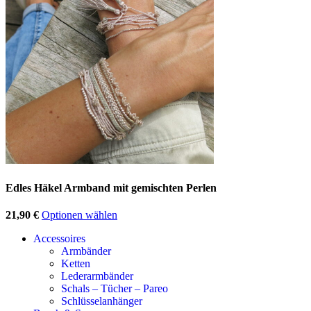
Edles Häkel Armband mit gemischten Perlen
21,90
€
Optionen wählen
Accessoires
Armbänder
Ketten
Lederarmbänder
Schals – Tücher – Pareo
Schlüsselanhänger