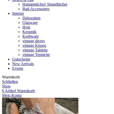
Hamamtücher/ Strandtücher
Bad-Accessoires
Interior
Dekoration
Glasware
Holz
Keramik
Korbware
vintage divers
vintage Kissen
vintage Tabletts
vintage Teppiche
Gutscheine
New Arrivals
Events
Warenkorb
Schließen
Shop
0
Artikel
Warenkorb
Mein Konto