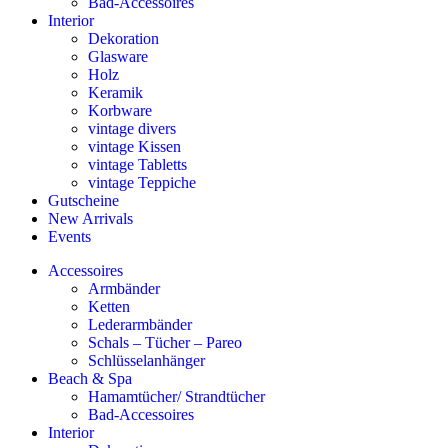
Bad-Accessoires
Interior
Dekoration
Glasware
Holz
Keramik
Korbware
vintage divers
vintage Kissen
vintage Tabletts
vintage Teppiche
Gutscheine
New Arrivals
Events
Accessoires
Armbänder
Ketten
Lederarmbänder
Schals – Tücher – Pareo
Schlüsselanhänger
Beach & Spa
Hamamtücher/ Strandtücher
Bad-Accessoires
Interior