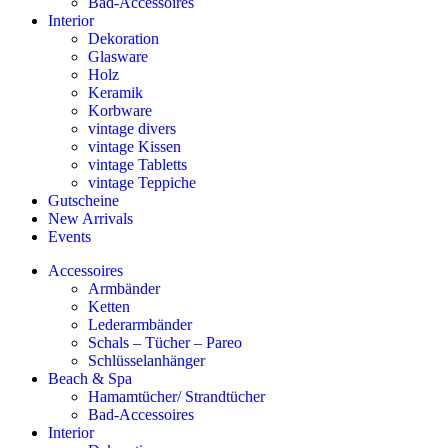
Bad-Accessoires
Interior
Dekoration
Glasware
Holz
Keramik
Korbware
vintage divers
vintage Kissen
vintage Tabletts
vintage Teppiche
Gutscheine
New Arrivals
Events
Accessoires
Armbänder
Ketten
Lederarmbänder
Schals – Tücher – Pareo
Schlüsselanhänger
Beach & Spa
Hamamtücher/ Strandtücher
Bad-Accessoires
Interior