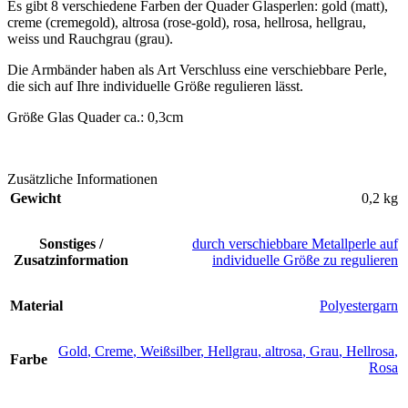
Es gibt 8 verschiedene Farben der Quader Glasperlen: gold (matt),
creme (cremegold), altrosa (rose-gold), rosa, hellrosa, hellgrau,
weiss und Rauchgrau (grau).
Die Armbänder haben als Art Verschluss eine verschiebbare Perle,
die sich auf Ihre individuelle Größe regulieren lässt.
Größe Glas Quader ca.: 0,3cm
Zusätzliche Informationen
Gewicht
0,2 kg
Sonstiges /
durch verschiebbare Metallperle auf
Zusatzinformation
individuelle Größe zu regulieren
Material
Polyestergarn
Gold
,
Creme
,
Weißsilber
,
Hellgrau
,
altrosa
,
Grau
,
Hellrosa
,
Farbe
Rosa