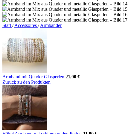
Start
/
Accessoires
/
Armbänder
Armband mit Quader Glasperlen
21,90
€
Zurück zu den Produkten
Häkel Armband mit schimmernden Perlen
21,90
€