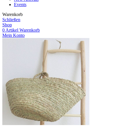
Events
Warenkorb
Schließen
Shop
0
Artikel
Warenkorb
Mein Konto