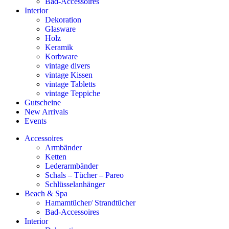
Bad-Accessoires
Interior
Dekoration
Glasware
Holz
Keramik
Korbware
vintage divers
vintage Kissen
vintage Tabletts
vintage Teppiche
Gutscheine
New Arrivals
Events
Accessoires
Armbänder
Ketten
Lederarmbänder
Schals – Tücher – Pareo
Schlüsselanhänger
Beach & Spa
Hamamtücher/ Strandtücher
Bad-Accessoires
Interior