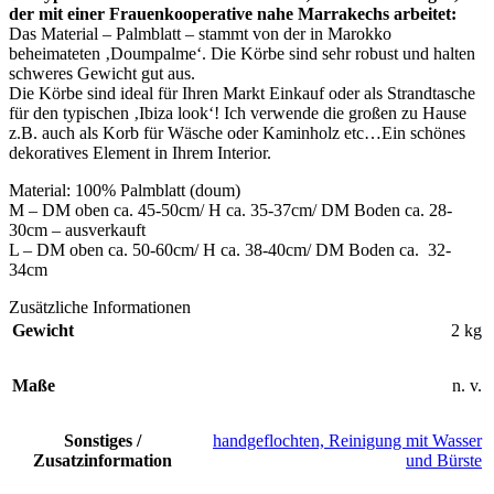
der mit einer Frauenkooperative nahe Marrakechs arbeitet:
Das Material – Palmblatt – stammt von der in Marokko
beheimateten ‚Doumpalme‘. Die Körbe sind sehr robust und halten
schweres Gewicht gut aus.
Die Körbe sind ideal für Ihren Markt Einkauf oder als Strandtasche
für den typischen ‚Ibiza look‘! Ich verwende die großen zu Hause
z.B. auch als Korb für Wäsche oder Kaminholz etc…Ein schönes
dekoratives Element in Ihrem Interior.
Material: 100% Palmblatt (doum)
M – DM oben ca. 45-50cm/ H ca. 35-37cm/ DM Boden ca. 28-
30cm – ausverkauft
L – DM oben ca. 50-60cm/ H ca. 38-40cm/ DM Boden ca. 32-
34cm
Zusätzliche Informationen
Gewicht
2 kg
Maße
n. v.
Sonstiges /
handgeflochten, Reinigung mit Wasser
Zusatzinformation
und Bürste