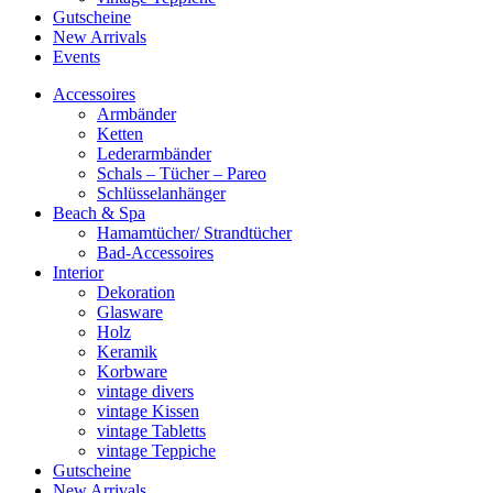
Gutscheine
New Arrivals
Events
Accessoires
Armbänder
Ketten
Lederarmbänder
Schals – Tücher – Pareo
Schlüsselanhänger
Beach & Spa
Hamamtücher/ Strandtücher
Bad-Accessoires
Interior
Dekoration
Glasware
Holz
Keramik
Korbware
vintage divers
vintage Kissen
vintage Tabletts
vintage Teppiche
Gutscheine
New Arrivals