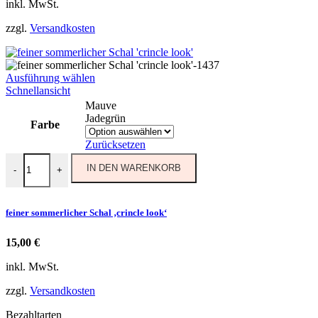
inkl. MwSt.
zzgl.
Versandkosten
Dieses
Ausführung wählen
Produkt
Schnellansicht
weist
Mauve
mehrere
Jadegrün
Farbe
Varianten
auf.
Zurücksetzen
Die
feiner sommerlicher Schal 'crincle look' Menge
Optionen
IN DEN WARENKORB
-
+
können
auf
der
feiner sommerlicher Schal ‚crincle look‘
Produktseite
gewählt
15,00
€
werden
inkl. MwSt.
zzgl.
Versandkosten
Bezahltarten