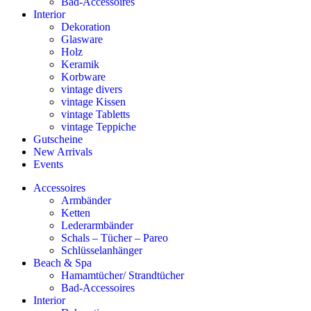
Bad-Accessoires
Interior
Dekoration
Glasware
Holz
Keramik
Korbware
vintage divers
vintage Kissen
vintage Tabletts
vintage Teppiche
Gutscheine
New Arrivals
Events
Accessoires
Armbänder
Ketten
Lederarmbänder
Schals – Tücher – Pareo
Schlüsselanhänger
Beach & Spa
Hamamtücher/ Strandtücher
Bad-Accessoires
Interior