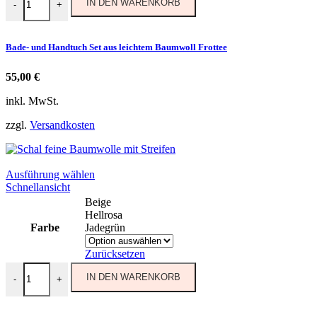
auf
IN DEN WARENKORB
-
+
der
Produktseite
gewählt
Bade- und Handtuch Set aus leichtem Baumwoll Frottee
werden
55,00
€
inkl. MwSt.
zzgl.
Versandkosten
Dieses
Ausführung wählen
Produkt
Schnellansicht
weist
Beige
mehrere
Hellrosa
Varianten
Farbe
Jadegrün
auf.
Die
Zurücksetzen
Optionen
Schal feine Baumwolle mit Streifen Menge
können
IN DEN WARENKORB
-
+
auf
der
Produktseite