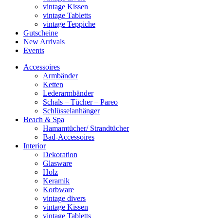
vintage Kissen
vintage Tabletts
vintage Teppiche
Gutscheine
New Arrivals
Events
Accessoires
Armbänder
Ketten
Lederarmbänder
Schals – Tücher – Pareo
Schlüsselanhänger
Beach & Spa
Hamamtücher/ Strandtücher
Bad-Accessoires
Interior
Dekoration
Glasware
Holz
Keramik
Korbware
vintage divers
vintage Kissen
vintage Tabletts