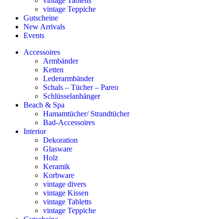
vintage Tabletts
vintage Teppiche
Gutscheine
New Arrivals
Events
Accessoires
Armbänder
Ketten
Lederarmbänder
Schals – Tücher – Pareo
Schlüsselanhänger
Beach & Spa
Hamamtücher/ Strandtücher
Bad-Accessoires
Interior
Dekoration
Glasware
Holz
Keramik
Korbware
vintage divers
vintage Kissen
vintage Tabletts
vintage Teppiche