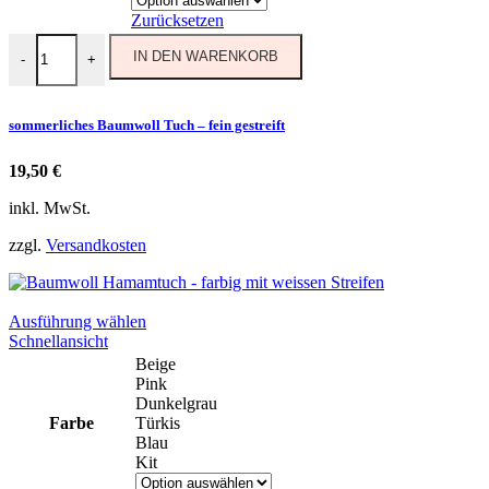
der
Zurücksetzen
Produktseite
sommerliches Baumwoll Tuch - fein gestreift Menge
gewählt
IN DEN WARENKORB
-
+
werden
sommerliches Baumwoll Tuch – fein gestreift
19,50
€
inkl. MwSt.
zzgl.
Versandkosten
Dieses
Ausführung wählen
Produkt
Schnellansicht
weist
Beige
mehrere
Pink
Varianten
Dunkelgrau
auf.
Farbe
Türkis
Die
Blau
Optionen
Kit
können