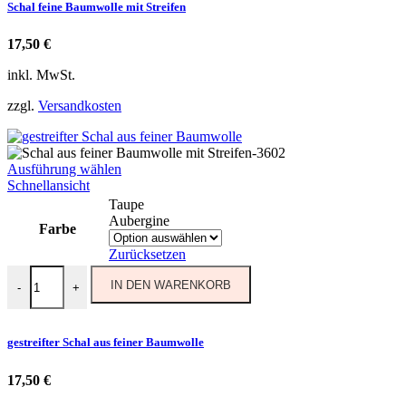
Schal feine Baumwolle mit Streifen
gewählt
werden
17,50
€
inkl. MwSt.
zzgl.
Versandkosten
Dieses
Ausführung wählen
Produkt
Schnellansicht
weist
Taupe
mehrere
Aubergine
Farbe
Varianten
auf.
Zurücksetzen
Die
gestreifter Schal aus feiner Baumwolle Menge
Optionen
IN DEN WARENKORB
-
+
können
auf
der
gestreifter Schal aus feiner Baumwolle
Produktseite
gewählt
17,50
€
werden