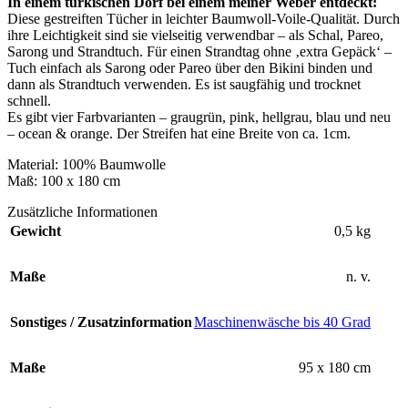
In einem türkischen Dorf bei einem meiner Weber entdeckt:
Diese gestreiften Tücher in leichter Baumwoll-Voile-Qualität. Durch
ihre Leichtigkeit sind sie vielseitig verwendbar – als Schal, Pareo,
Sarong und Strandtuch. Für einen Strandtag ohne ‚extra Gepäck‘ –
Tuch einfach als Sarong oder Pareo über den Bikini binden und
dann als Strandtuch verwenden. Es ist saugfähig und trocknet
schnell.
Es gibt vier Farbvarianten – graugrün, pink, hellgrau, blau und neu
– ocean & orange. Der Streifen hat eine Breite von ca. 1cm.
Material: 100% Baumwolle
Maß: 100 x 180 cm
Zusätzliche Informationen
Gewicht
0,5 kg
Maße
n. v.
Sonstiges / Zusatzinformation
Maschinenwäsche bis 40 Grad
Maße
95 x 180 cm