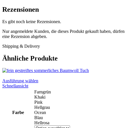
Rezensionen
Es gibt noch keine Rezensionen.
Nur angemeldete Kunden, die dieses Produkt gekauft haben, dürfen
eine Rezension abgeben.
Shipping & Delivery
Ähnliche Produkte
Dieses
Ausführung wählen
Produkt
Schnellansicht
weist
Farngrün
mehrere
Khaki
Varianten
Pink
auf.
Hellgrau
Die
Farbe
Ocean
Optionen
Blau
können
Hellrosa
auf