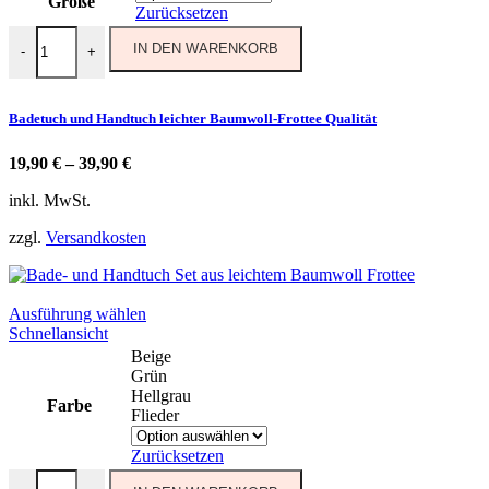
Größe
können
Zurücksetzen
auf
Badetuch und Handtuch leichter Baumwoll-Frottee Qualität Menge
der
IN DEN WARENKORB
-
+
Produktseite
gewählt
werden
Badetuch und Handtuch leichter Baumwoll-Frottee Qualität
19,90
€
–
39,90
€
inkl. MwSt.
zzgl.
Versandkosten
Dieses
Ausführung wählen
Produkt
Schnellansicht
weist
Beige
mehrere
Grün
Varianten
Hellgrau
Farbe
auf.
Flieder
Die
Optionen
Zurücksetzen
können
Bade- und Handtuch Set aus leichtem Baumwoll Frottee Menge