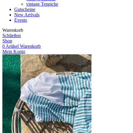
vintage Teppiche
Gutscheine
New Arrivals
Events
Warenkorb
Schließen
Shop
0
Artikel
Warenkorb
Mein Konto