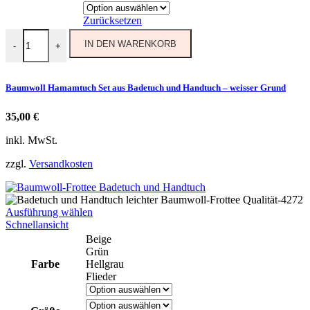
können
auf
Zurücksetzen
der
Baumwoll Hamamtuch Set aus Badetuch und Handtuch - weisser G
Produktseite
IN DEN WARENKORB
-
+
gewählt
werden
Baumwoll Hamamtuch Set aus Badetuch und Handtuch – weisser Grund
35,00
€
inkl. MwSt.
zzgl.
Versandkosten
Dieses
Ausführung wählen
Produkt
Schnellansicht
weist
Beige
mehrere
Grün
Varianten
Farbe
Hellgrau
auf.
Flieder
Die
Optionen