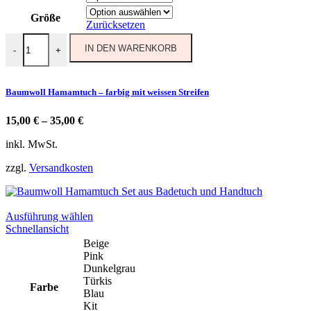
auf
Größe
der
Zurücksetzen
Produktseite
Baumwoll Hamamtuch - farbig mit weissen Streifen Menge
gewählt
IN DEN WARENKORB
-
+
werden
Baumwoll Hamamtuch – farbig mit weissen Streifen
15,00
€
–
35,00
€
inkl. MwSt.
zzgl.
Versandkosten
Dieses
Ausführung wählen
Produkt
Schnellansicht
weist
Beige
mehrere
Pink
Varianten
Dunkelgrau
auf.
Türkis
Farbe
Die
Blau
Optionen
Kit