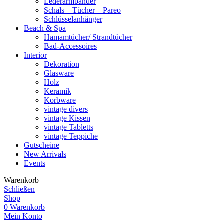
Lederarmbänder
Schals – Tücher – Pareo
Schlüsselanhänger
Beach & Spa
Hamamtücher/ Strandtücher
Bad-Accessoires
Interior
Dekoration
Glasware
Holz
Keramik
Korbware
vintage divers
vintage Kissen
vintage Tabletts
vintage Teppiche
Gutscheine
New Arrivals
Events
Warenkorb
Schließen
Shop
0
Warenkorb
Mein Konto