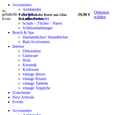
Accessoires
Armbänder
Optionen
Ketten
29,90
€
Feine gehäkelte Kette aus Glas
wählen
Lederarmbänder
Rocailles Perlen
Schals – Tücher – Pareo
Schlüsselanhänger
Beach & Spa
Hamamtücher/ Strandtücher
Bad-Accessoires
Interior
Dekoration
Glasware
Holz
Keramik
Korbware
vintage divers
vintage Kissen
vintage Tabletts
vintage Teppiche
Gutscheine
New Arrivals
Events
Accessoires