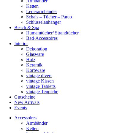
Armbänder
Ketten
Lederarmbänder
Schals – Tücher – Pareo
Schlüsselanhänger
Beach & Spa
Hamamtücher/ Strandtücher
Bad-Accessoires
Interior
Dekoration
Glasware
Holz
Keramik
Korbware
vintage divers
vintage Kissen
vintage Tabletts
vintage Teppiche
Gutscheine
New Arrivals
Events
Accessoires
Armbänder
Ketten