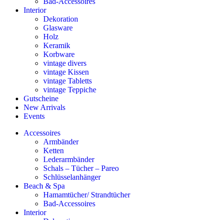
Bad-Accessoires
Interior
Dekoration
Glasware
Holz
Keramik
Korbware
vintage divers
vintage Kissen
vintage Tabletts
vintage Teppiche
Gutscheine
New Arrivals
Events
Accessoires
Armbänder
Ketten
Lederarmbänder
Schals – Tücher – Pareo
Schlüsselanhänger
Beach & Spa
Hamamtücher/ Strandtücher
Bad-Accessoires
Interior