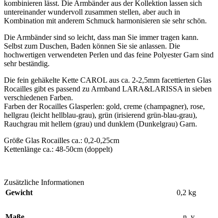
kombinieren lässt. Die Armbänder aus der Kollektion lassen sich
untereinander wundervoll zusammen stellen, aber auch in
Kombination mit anderem Schmuck harmonisieren sie sehr schön.
Die Armbänder sind so leicht, dass man Sie immer tragen kann.
Selbst zum Duschen, Baden können Sie sie anlassen. Die
hochwertigen verwendeten Perlen und das feine Polyester Garn sind
sehr beständig.
Die fein gehäkelte Kette CAROL aus ca. 2-2,5mm facettierten Glas
Rocailles gibt es passend zu Armband LARA&LARISSA in sieben
verschiedenen Farben.
Farben der Rocailles Glasperlen: gold, creme (champagner), rose,
hellgrau (leicht hellblau-grau), grün (irisierend grün-blau-grau),
Rauchgrau mit hellem (grau) und dunklem (Dunkelgrau) Garn.
Größe Glas Rocailles ca.: 0,2-0,25cm
Kettenlänge ca.: 48-50cm (doppelt)
Zusätzliche Informationen
Gewicht
0,2 kg
Maße
n. v.