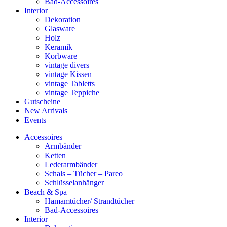
Bad-Accessoires
Interior
Dekoration
Glasware
Holz
Keramik
Korbware
vintage divers
vintage Kissen
vintage Tabletts
vintage Teppiche
Gutscheine
New Arrivals
Events
Accessoires
Armbänder
Ketten
Lederarmbänder
Schals – Tücher – Pareo
Schlüsselanhänger
Beach & Spa
Hamamtücher/ Strandtücher
Bad-Accessoires
Interior