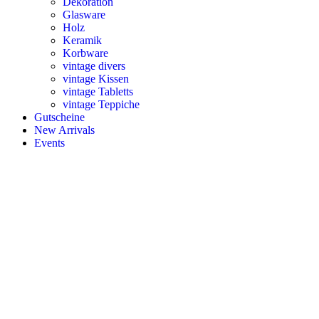
Dekoration
Glasware
Holz
Keramik
Korbware
vintage divers
vintage Kissen
vintage Tabletts
vintage Teppiche
Gutscheine
New Arrivals
Events