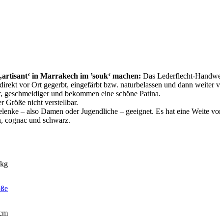
‚artisant‘ in Marrakech im ’souk‘ machen:
Das Lederflecht-Handwerk
ekt vor Ort gegerbt, eingefärbt bzw. naturbelassen und dann weiter ve
r, geschmeidiger und bekommen eine schöne Patina.
 Größe nicht verstellbar.
enke – also Damen oder Jugendliche – geeignet. Es hat eine Weite vo
n, cognac und schwarz.
 kg
öße
9cm