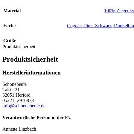
Material
100% Ziegenle
Farbe
Cognac
,
Pink
,
Schwarz
,
Dunkelbr
Größe
Produktsicherheit
Produktsicherheit
Herstellerinformationen
Schönebeute
Talstr. 21
32051 Herford
05221- 2976873
info@schoenebeute.de
Verantwortliche Person in der EU
Annette Linzbach