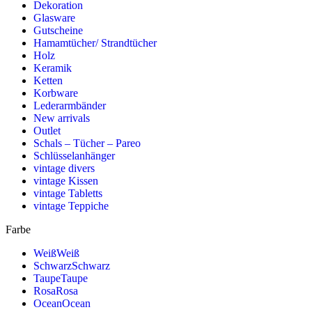
Dekoration
Glasware
Gutscheine
Hamamtücher/ Strandtücher
Holz
Keramik
Ketten
Korbware
Lederarmbänder
New arrivals
Outlet
Schals – Tücher – Pareo
Schlüsselanhänger
vintage divers
vintage Kissen
vintage Tabletts
vintage Teppiche
Farbe
Weiß
Weiß
Schwarz
Schwarz
Taupe
Taupe
Rosa
Rosa
Ocean
Ocean