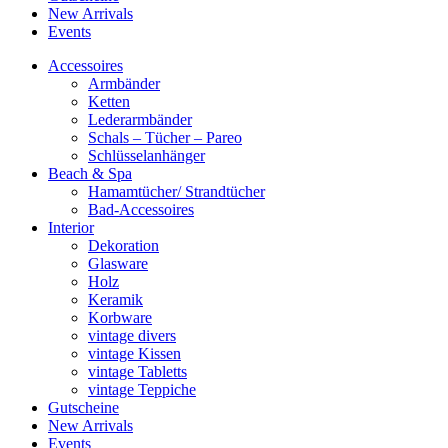
New Arrivals
Events
Accessoires
Armbänder
Ketten
Lederarmbänder
Schals – Tücher – Pareo
Schlüsselanhänger
Beach & Spa
Hamamtücher/ Strandtücher
Bad-Accessoires
Interior
Dekoration
Glasware
Holz
Keramik
Korbware
vintage divers
vintage Kissen
vintage Tabletts
vintage Teppiche
Gutscheine
New Arrivals
Events