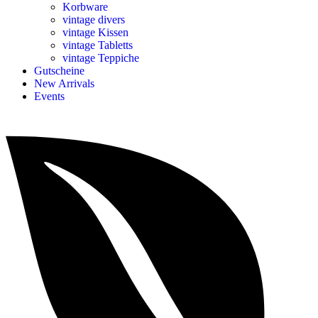
Korbware
vintage divers
vintage Kissen
vintage Tabletts
vintage Teppiche
Gutscheine
New Arrivals
Events