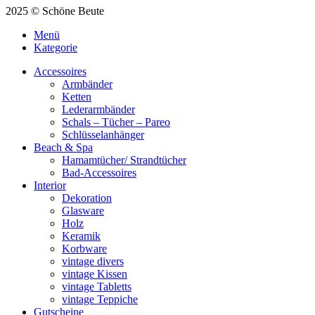
2025 © Schöne Beute
Menü
Kategorie
Accessoires
Armbänder
Ketten
Lederarmbänder
Schals – Tücher – Pareo
Schlüsselanhänger
Beach & Spa
Hamamtücher/ Strandtücher
Bad-Accessoires
Interior
Dekoration
Glasware
Holz
Keramik
Korbware
vintage divers
vintage Kissen
vintage Tabletts
vintage Teppiche
Gutscheine