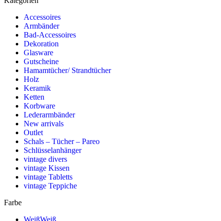
Kategorien
Accessoires
Armbänder
Bad-Accessoires
Dekoration
Glasware
Gutscheine
Hamamtücher/ Strandtücher
Holz
Keramik
Ketten
Korbware
Lederarmbänder
New arrivals
Outlet
Schals – Tücher – Pareo
Schlüsselanhänger
vintage divers
vintage Kissen
vintage Tabletts
vintage Teppiche
Farbe
Weiß
Weiß