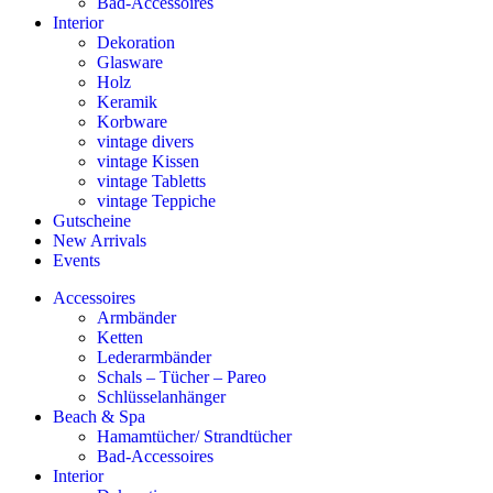
Bad-Accessoires
Interior
Dekoration
Glasware
Holz
Keramik
Korbware
vintage divers
vintage Kissen
vintage Tabletts
vintage Teppiche
Gutscheine
New Arrivals
Events
Accessoires
Armbänder
Ketten
Lederarmbänder
Schals – Tücher – Pareo
Schlüsselanhänger
Beach & Spa
Hamamtücher/ Strandtücher
Bad-Accessoires
Interior