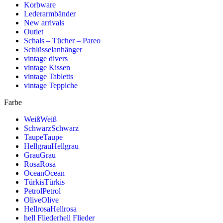
Korbware
Lederarmbänder
New arrivals
Outlet
Schals – Tücher – Pareo
Schlüsselanhänger
vintage divers
vintage Kissen
vintage Tabletts
vintage Teppiche
Farbe
Weiß
Weiß
Schwarz
Schwarz
Taupe
Taupe
Hellgrau
Hellgrau
Grau
Grau
Rosa
Rosa
Ocean
Ocean
Türkis
Türkis
Petrol
Petrol
Olive
Olive
Hellrosa
Hellrosa
hell Flieder
hell Flieder