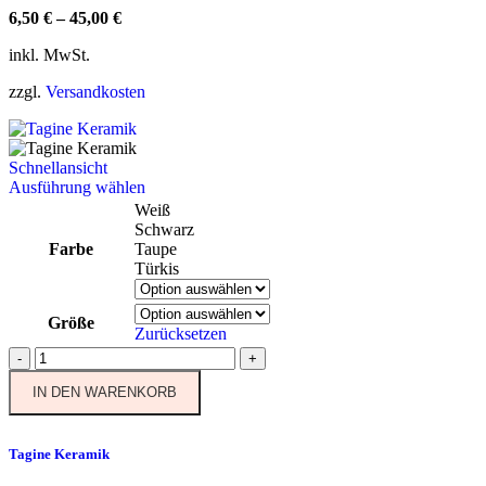
6,50
€
–
45,00
€
inkl. MwSt.
zzgl.
Versandkosten
Schnellansicht
Dieses
Ausführung wählen
Produkt
Weiß
weist
Schwarz
mehrere
Farbe
Taupe
Varianten
Türkis
auf.
Die
Größe
Optionen
Zurücksetzen
können
Tagine
-
+
auf
Keramik
der
IN DEN WARENKORB
Menge
Produktseite
gewählt
werden
Tagine Keramik