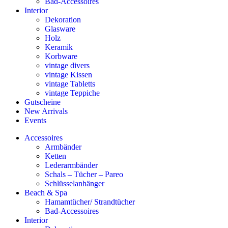
Bad-Accessoires
Interior
Dekoration
Glasware
Holz
Keramik
Korbware
vintage divers
vintage Kissen
vintage Tabletts
vintage Teppiche
Gutscheine
New Arrivals
Events
Accessoires
Armbänder
Ketten
Lederarmbänder
Schals – Tücher – Pareo
Schlüsselanhänger
Beach & Spa
Hamamtücher/ Strandtücher
Bad-Accessoires
Interior