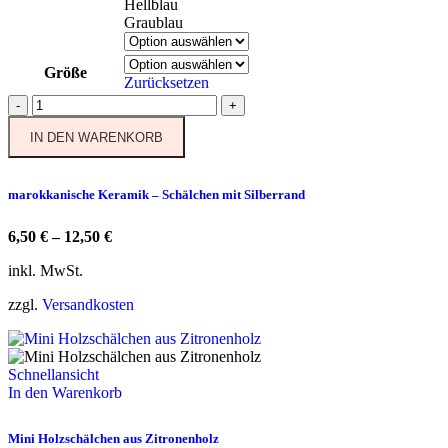
werden
Hellblau
Graublau
Größe
Zurücksetzen
marokkanische
-
+
Keramik
IN DEN WARENKORB
-
Schälchen
mit
Silberrand
marokkanische Keramik – Schälchen mit Silberrand
Menge
6,50
€
–
12,50
€
inkl. MwSt.
zzgl.
Versandkosten
Schnellansicht
In den Warenkorb
Mini Holzschälchen aus Zitronenholz