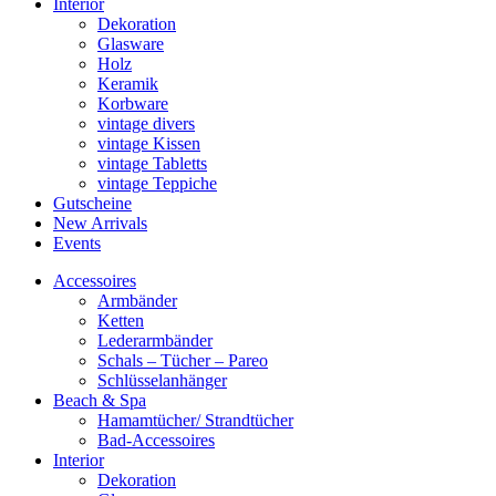
Interior
Dekoration
Glasware
Holz
Keramik
Korbware
vintage divers
vintage Kissen
vintage Tabletts
vintage Teppiche
Gutscheine
New Arrivals
Events
Accessoires
Armbänder
Ketten
Lederarmbänder
Schals – Tücher – Pareo
Schlüsselanhänger
Beach & Spa
Hamamtücher/ Strandtücher
Bad-Accessoires
Interior
Dekoration