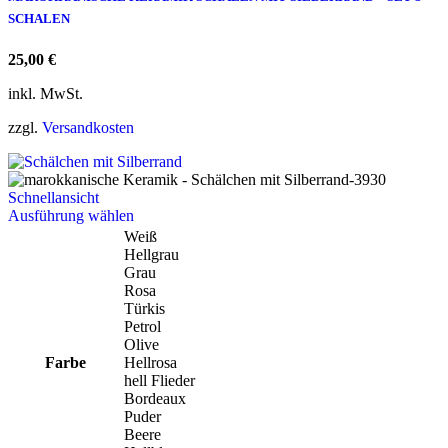
SET
SCHALEN
3
SCHALEN
25,00
€
Menge
inkl. MwSt.
zzgl.
Versandkosten
Schnellansicht
Dieses
Ausführung wählen
Produkt
Weiß
weist
Hellgrau
mehrere
Grau
Varianten
Rosa
auf.
Türkis
Die
Petrol
Optionen
Olive
können
Farbe
Hellrosa
auf
hell Flieder
der
Bordeaux
Produktseite
Puder
gewählt
Beere