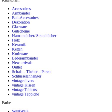
Kategorien
Accessoires
Armbänder
Bad-Accessoires
Dekoration
Glasware
Gutscheine
Hamamtücher/ Strandtücher
Holz
Keramik
Ketten
Korbware
Lederarmbänder
New arrivals
Outlet
Schals – Tücher – Pareo
Schlüsselanhänger
vintage divers
vintage Kissen
vintage Tabletts
vintage Teppiche
Farbe
Weiß
Weiß