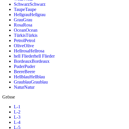
Schwarz
Schwarz
Taupe
Taupe
Hellgrau
Hellgrau
Grau
Grau
Rosa
Rosa
Ocean
Ocean
Türkis
Türkis
Petrol
Petrol
Olive
Olive
Hellrosa
Hellrosa
hell Flieder
hell Flieder
Bordeaux
Bordeaux
Puder
Puder
Beere
Beere
Hellblau
Hellblau
Graublau
Graublau
Natur
Natur
Grösse
L-1
L-2
L-3
L-4
L-5