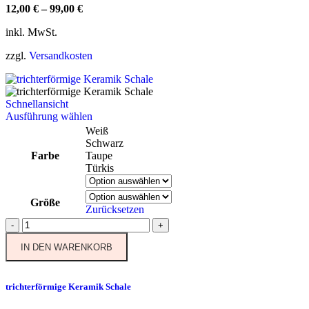
12,00
€
–
99,00
€
inkl. MwSt.
zzgl.
Versandkosten
Schnellansicht
Dieses
Ausführung wählen
Produkt
Weiß
weist
Schwarz
mehrere
Farbe
Taupe
Varianten
Türkis
auf.
Die
Größe
Optionen
Zurücksetzen
können
trichterförmige
-
+
auf
Keramik
der
IN DEN WARENKORB
Schale
Produktseite
Menge
gewählt
werden
trichterförmige Keramik Schale