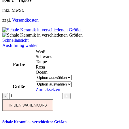
9,90
€
–
14,90
€
inkl. MwSt.
zzgl.
Versandkosten
Schnellansicht
Dieses
Ausführung wählen
Produkt
Weiß
weist
Schwarz
mehrere
Taupe
Farbe
Varianten
Rosa
auf.
Ocean
Die
Optionen
Größe
können
Zurücksetzen
auf
Schale
-
+
der
Keramik
Produktseite
IN DEN WARENKORB
-
gewählt
verschiedene
werden
Größen
Menge
Schale Keramik – verschiedene Größen