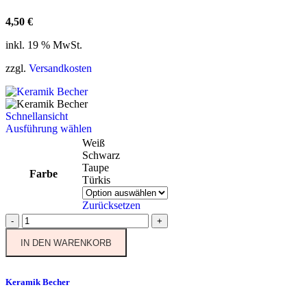
4,50
€
inkl. 19 % MwSt.
zzgl.
Versandkosten
Schnellansicht
Dieses
Ausführung wählen
Produkt
Weiß
weist
Schwarz
mehrere
Taupe
Farbe
Varianten
Türkis
auf.
Die
Zurücksetzen
Optionen
Keramik
-
+
können
Becher
auf
IN DEN WARENKORB
Menge
der
Produktseite
gewählt
Keramik Becher
werden