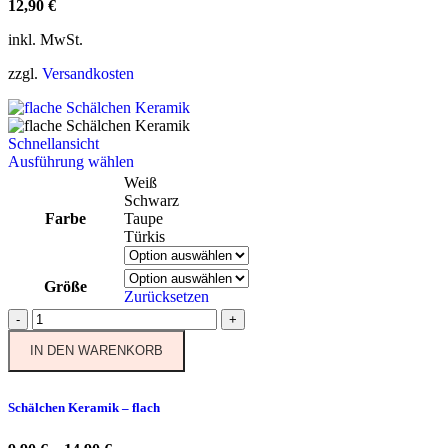
12,90
€
inkl. MwSt.
zzgl.
Versandkosten
Schnellansicht
Dieses
Ausführung wählen
Produkt
Weiß
weist
Schwarz
mehrere
Farbe
Taupe
Varianten
Türkis
auf.
Die
Größe
Optionen
Zurücksetzen
können
Schälchen
-
+
auf
Keramik
der
IN DEN WARENKORB
-
Produktseite
flach
gewählt
Menge
werden
Schälchen Keramik – flach