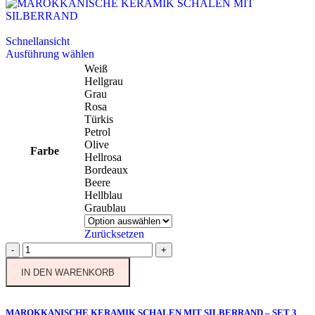
Schnellansicht
Dieses
Ausführung wählen
Produkt
Weiß
weist
Hellgrau
mehrere
Grau
Varianten
Rosa
auf.
Türkis
Die
Petrol
Optionen
Olive
Farbe
können
Hellrosa
auf
Bordeaux
der
Beere
Produktseite
Hellblau
gewählt
Graublau
werden
Zurücksetzen
MAROKKANISCHE
-
+
KERAMIK
IN DEN WARENKORB
SCHALEN
MIT
SILBERRAND
-
MAROKKANISCHE KERAMIK SCHALEN MIT SILBERRAND – SET 3