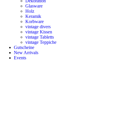
Dekoration
Glasware
Holz
Keramik
Korbware
vintage divers
vintage Kissen
vintage Tabletts
vintage Teppiche
Gutscheine
New Arrivals
Events