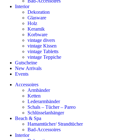
Bad-Accessoires
Interior
Dekoration
Glasware
Holz
Keramik
Korbware
vintage divers
vintage Kissen
vintage Tabletts
vintage Teppiche
Gutscheine
New Arrivals
Events
Accessoires
Armbänder
Ketten
Lederarmbänder
Schals – Tücher – Pareo
Schlüsselanhänger
Beach & Spa
Hamamtücher/ Strandtücher
Bad-Accessoires
Interior