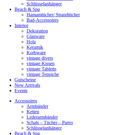
Schlüsselanhänger
Beach & Spa
Hamamtücher/ Strandtücher
Bad-Accessoires
Interior
Dekoration
Glasware
Holz
Keramik
Korbware
vintage divers
vintage Kissen
vintage Tabletts
vintage Teppiche
Gutscheine
New Arrivals
Events
Accessoires
Armbänder
Ketten
Lederarmbänder
Schals – Tücher – Pareo
Schlüsselanhänger
Beach & Spa