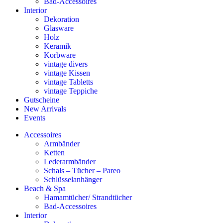
Bad-Accessoires
Interior
Dekoration
Glasware
Holz
Keramik
Korbware
vintage divers
vintage Kissen
vintage Tabletts
vintage Teppiche
Gutscheine
New Arrivals
Events
Accessoires
Armbänder
Ketten
Lederarmbänder
Schals – Tücher – Pareo
Schlüsselanhänger
Beach & Spa
Hamamtücher/ Strandtücher
Bad-Accessoires
Interior