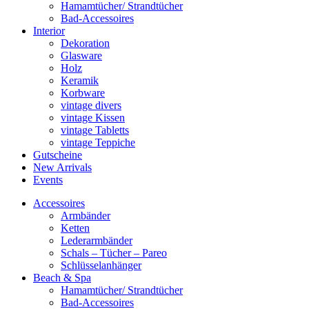
Hamamtücher/ Strandtücher
Bad-Accessoires
Interior
Dekoration
Glasware
Holz
Keramik
Korbware
vintage divers
vintage Kissen
vintage Tabletts
vintage Teppiche
Gutscheine
New Arrivals
Events
Accessoires
Armbänder
Ketten
Lederarmbänder
Schals – Tücher – Pareo
Schlüsselanhänger
Beach & Spa
Hamamtücher/ Strandtücher
Bad-Accessoires