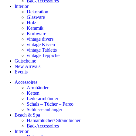
Bad-Accessoires
Interior
Dekoration
Glasware
Holz
Keramik
Korbware
vintage divers
vintage Kissen
vintage Tabletts
vintage Teppiche
Gutscheine
New Arrivals
Events
Accessoires
Armbänder
Ketten
Lederarmbänder
Schals – Tücher – Pareo
Schlüsselanhänger
Beach & Spa
Hamamtücher/ Strandtücher
Bad-Accessoires
Interior