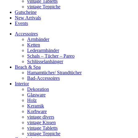
vintage Tabletts
vintage Teppiche
Gutscheine
New Arrivals
Events
Accessoires
Armbänder
Ketten
Lederarmbänder
Schals – Tücher – Pareo
Schlüsselanhänger
Beach & Spa
Hamamtücher/ Strandtücher
Bad-Accessoires
Interior
Dekoration
Glasware
Holz
Keramik
Korbware
vintage divers
vintage Kissen
vintage Tabletts
vintage Teppiche