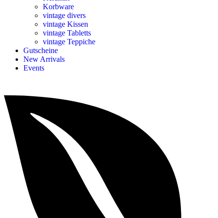
Korbware
vintage divers
vintage Kissen
vintage Tabletts
vintage Teppiche
Gutscheine
New Arrivals
Events