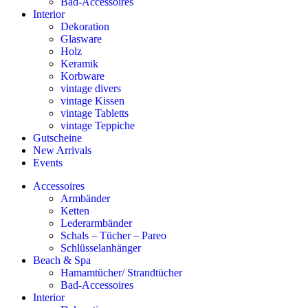
Bad-Accessoires
Interior
Dekoration
Glasware
Holz
Keramik
Korbware
vintage divers
vintage Kissen
vintage Tabletts
vintage Teppiche
Gutscheine
New Arrivals
Events
Accessoires
Armbänder
Ketten
Lederarmbänder
Schals – Tücher – Pareo
Schlüsselanhänger
Beach & Spa
Hamamtücher/ Strandtücher
Bad-Accessoires
Interior