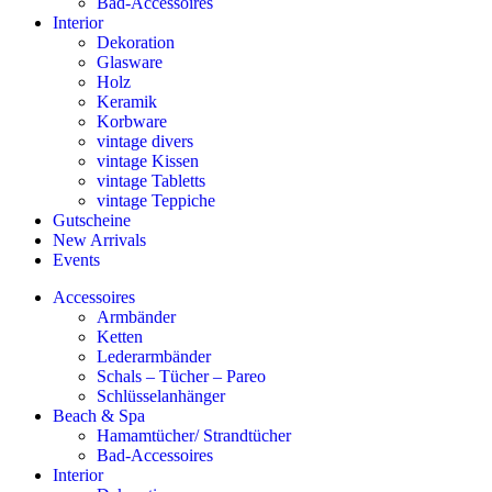
Bad-Accessoires
Interior
Dekoration
Glasware
Holz
Keramik
Korbware
vintage divers
vintage Kissen
vintage Tabletts
vintage Teppiche
Gutscheine
New Arrivals
Events
Accessoires
Armbänder
Ketten
Lederarmbänder
Schals – Tücher – Pareo
Schlüsselanhänger
Beach & Spa
Hamamtücher/ Strandtücher
Bad-Accessoires
Interior