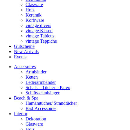
Glasware
Holz
Keramik
Korbware
vintage divers
vintage Kissen
vintage Tabletts
vintage Teppiche
Gutscheine
New Arrivals
Events
Accessoires
Armbänder
Ketten
Lederarmbänder
Schals – Tücher – Pareo
Schlüsselanhänger
Beach & Spa
Hamamtücher/ Strandtücher
Bad-Accessoires
Interior
Dekoration
Glasware
Holz